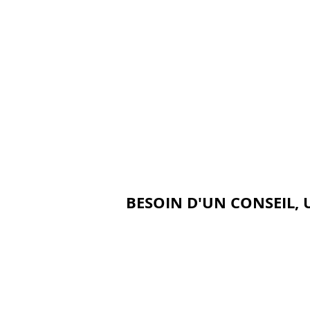
BESOIN D'UN CONSEIL, 
QUI SOMMES NOUS ?
ACCUEIL
ACTUALITÉS
NOS RÉALISATIONS